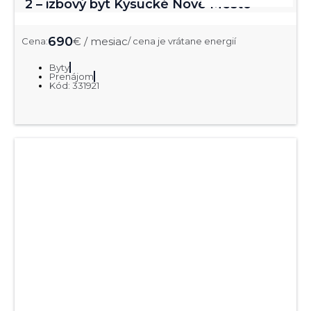
2 – izbový byt Kysucké Nové Mesto
690
€ / mesiac
Cena:
/ cena je vrátane energií
Byty
Prenájom
Kód: 331921