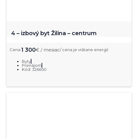
4 – izbový byt Žilina – centrum
1 300
€ / mesiac
Cena:
/ cena je vrátane energií
Byty
Prenájom
Kód: 326650