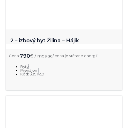
2 – izbový byt Žilina – Hájik
790
€ / mesiac
Cena:
/ cena je vrátane energií
Byty
Prenájom
Kód: 3391459