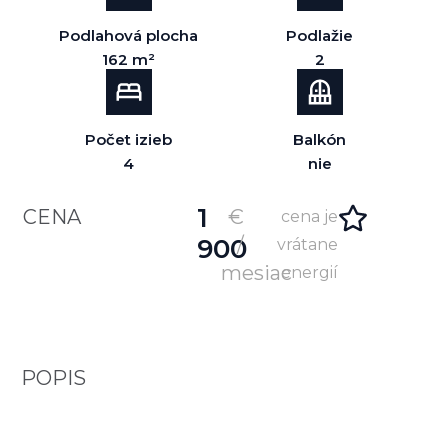
Podlahová plocha
Podlažie
162 m²
2
Počet izieb
Balkón
4
nie
1
CENA
€
cena je
900
/
vrátane
mesiac
energií
POPIS