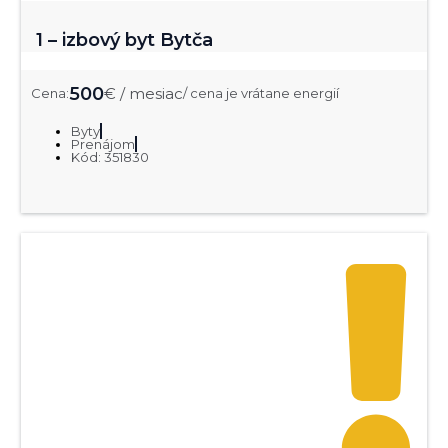
1 – izbový byt Bytča
500
€ / mesiac
Cena:
/ cena je vrátane energií
Byty
Prenájom
Kód: 351830