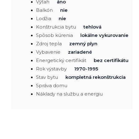
Výťah
áno
Balkón
nie
Lodžia
nie
Konštrukcia bytu
tehlová
Spôsob kúrenia
lokálne vykurovanie
Zdroj tepla
zemný plyn
Vybavenie
zariadené
Energetický certifikát
bez certifikátu
Rok výstavby
1970-1995
Stav bytu
kompletná rekonštrukcia
Správa domu
Náklady na službu a energiu