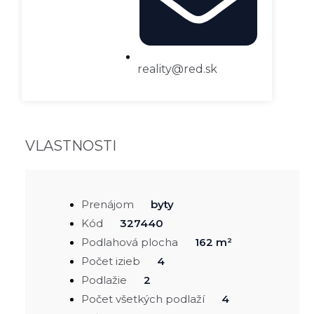
reality@red.sk
VLASTNOSTI
Prenájom
byty
Kód
327440
Podlahová plocha
162 m²
Počet izieb
4
Podlažie
2
Počet všetkých podlaží
4