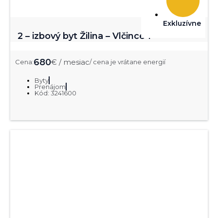
Exkluzívne
2 – izbový byt Žilina – Vlčince 1
680
€ / mesiac
Cena:
/ cena je vrátane energií
Byty
Prenájom
Kód: 3241600