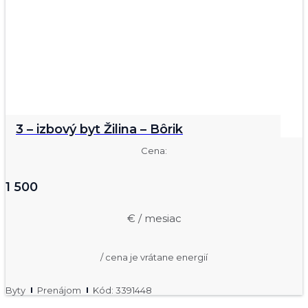
3 – izbový byt Žilina – Bôrik
Cena:
1 500
€ / mesiac
/ cena je vrátane energií
Byty
Prenájom
Kód: 3391448