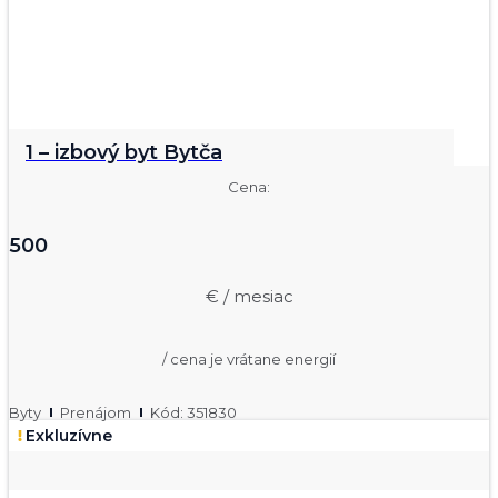
1 – izbový byt Bytča
Cena:
500
€ / mesiac
/ cena je vrátane energií
Byty
Prenájom
Kód: 351830
Exkluzívne