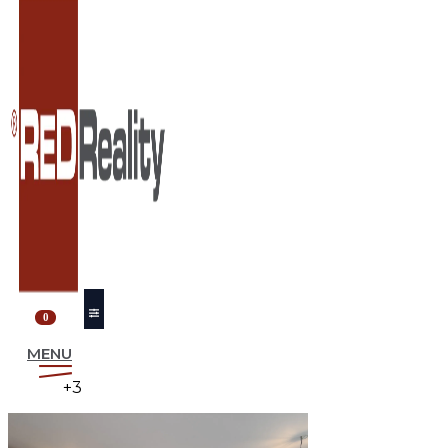
0
MENU
+3