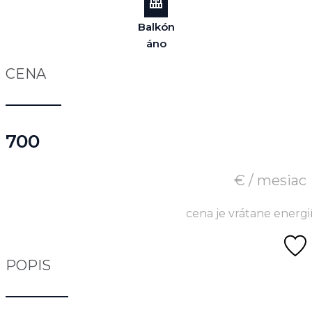
Balkón
áno
CENA
700
€ / mesiac
cena je vrátane energi
POPIS