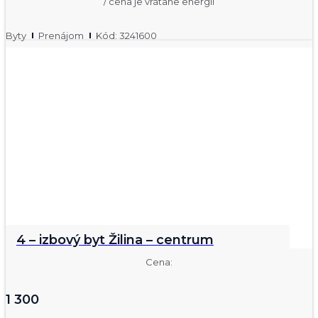
/ cena je vrátane energií
Byty
Prenájom
Kód: 3241600
4 – izbový byt Žilina – centrum
Cena:
1 300