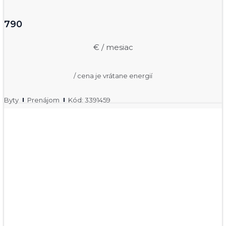
790
€ / mesiac
/ cena je vrátane energií
Byty
Prenájom
Kód: 3391459