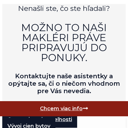
Nenašli ste, čo ste hľadali?
MOŽNO TO NAŠI
MAKLÉRI PRÁVE
PRIPRAVUJÚ DO
PONUKY.
Kontaktujte naše asistentky a
opýtajte sa, či o niečom vhodnom
pre Vás nevedia.
Chcem viac info
Ocenenie nehnuteľnosti
Vývoj cien bytov