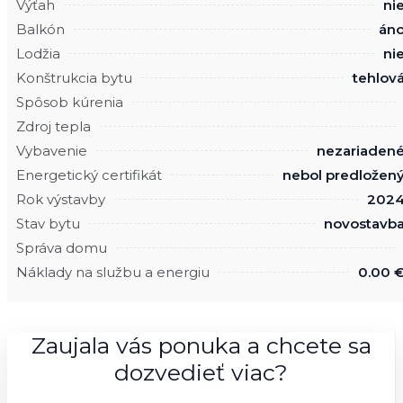
Výťah
ni
Balkón
án
Lodžia
ni
Konštrukcia bytu
tehlov
Spôsob kúrenia
Zdroj tepla
Vybavenie
nezariaden
Energetický certifikát
nebol predložen
Rok výstavby
202
Stav bytu
novostavb
Správa domu
Náklady na službu a energiu
0.00 
Zaujala vás ponuka a chcete sa
dozvedieť viac?