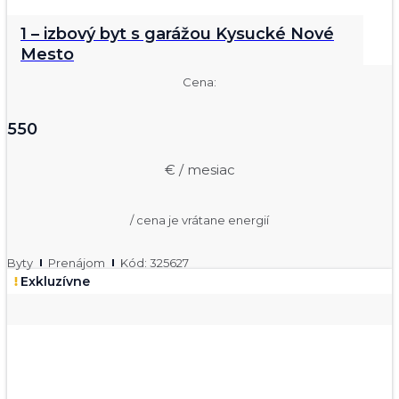
1 – izbový byt s garážou Kysucké Nové
Mesto
Cena:
550
€ / mesiac
/ cena je vrátane energií
Byty
Prenájom
Kód: 325627
Exkluzívne