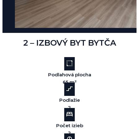
2 – IZBOVÝ BYT BYTČA
Podlahová plocha
65 m²
Podlažie
2
Počet izieb
2