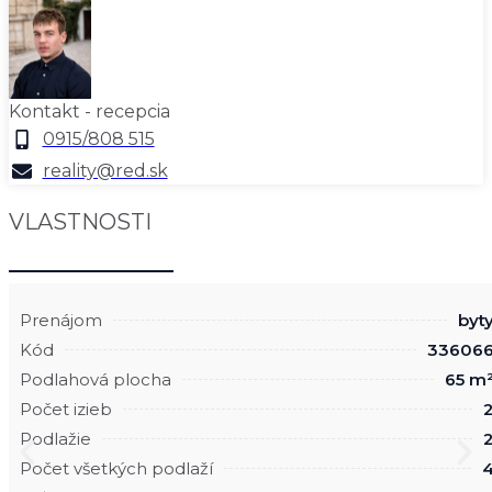
Kontakt - recepcia
0915/808 515
reality@red.sk
VLASTNOSTI
Prenájom
byt
Kód
33606
Podlahová plocha
65 m
Počet izieb
Podlažie
Počet všetkých podlaží