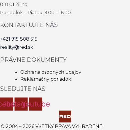
010 01 Žilina
Pondelok – Piatok: 9:00 – 16:00
KONTAKTUJTE NÁS
+421 915 808 515
reality@red.sk
PRÁVNE DOKUMENTY
Ochrana osobných údajov
Reklamačný poriadok
SLEDUJTE NÁS
cebook
Instagram
Youtube
© 2004 – 2026 VŠETKY PRÁVA VYHRADENÉ.