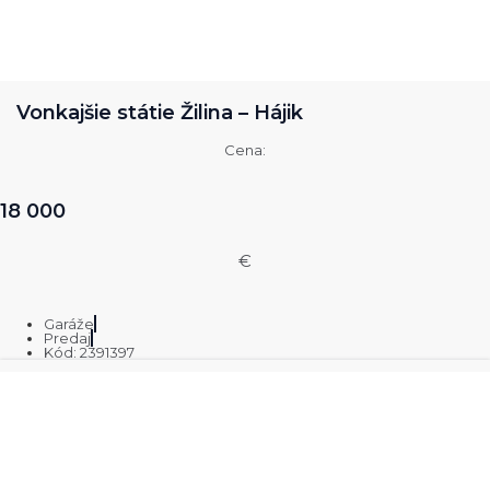
Vonkajšie státie Žilina – Hájik
Cena:
18 000
€
Garáže
Predaj
Kód: 2391397