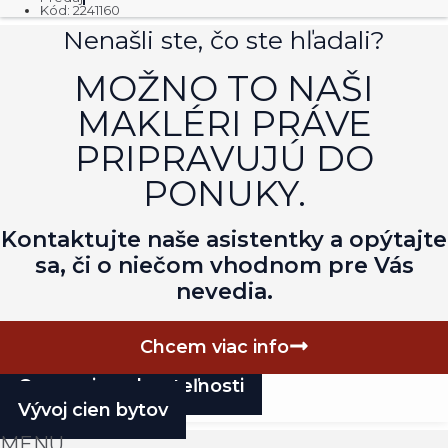
Kód: 2241160
Nenašli ste, čo ste hľadali?
MOŽNO TO NAŠI
MAKLÉRI PRÁVE
PRIPRAVUJÚ DO
PONUKY.
Kontaktujte naše asistentky a opýtajte
sa, či o niečom vhodnom pre Vás
nevedia.
Chcem viac info
Ocenenie nehnuteľnosti
Vývoj cien bytov
MENU