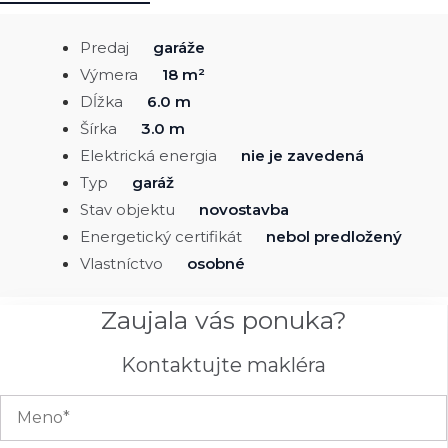
Predaj
garáže
Výmera
18 m²
Dĺžka
6.0 m
Šírka
3.0 m
Elektrická energia
nie je zavedená
Typ
garáž
Stav objektu
novostavba
Energetický certifikát
nebol predložený
Vlastníctvo
osobné
Zaujala vás ponuka?
Kontaktujte makléra