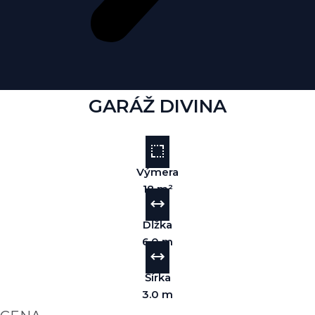
GARÁŽ DIVINA
Výmera
18 m²
Dĺžka
6.0 m
Šírka
3.0 m