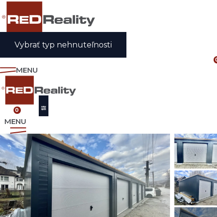
Preskočiť
na
obsah
Vybrať typ nehnuteľnosti
MENU
0
MENU